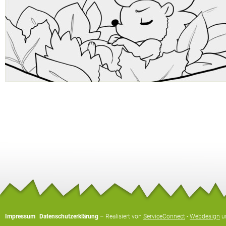
Impressum
Datenschutzerklärung
– Realisiert von
ServiceConnect
-
Webdesign
u