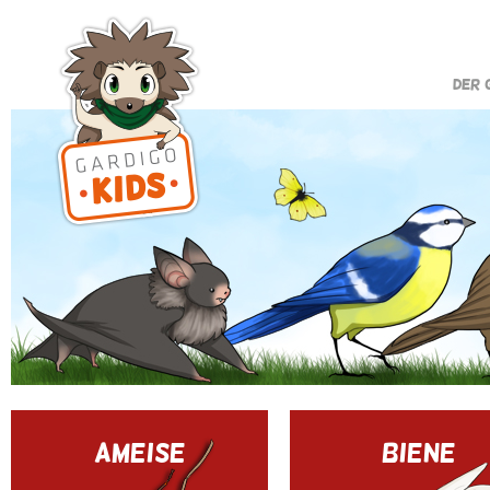
DER 
AMEISE
BIENE