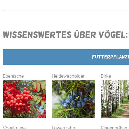
WISSENSWERTES ÜBER VÖGEL
FUTTERPFLANZE
Eberesche
Heidewacholder
Birke
Vogelmiere
Löwenzahn
Rispengräser